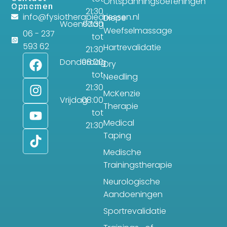
Ontspanningsoefeningen
Opnemen
21:30
info@fysiotherapiedriessen.nl
Diepe
Woensdag
07:30
Weefselmassage
06 - 237
tot
593 62
Hartrevalidatie
21:30
Donderdag
08:00
Dry
tot
Needling
21:30
McKenzie
Vrijdag
08:00
Therapie
tot
Medical
21:30
Taping
Medische
Trainingstherapie
Neurologische
Aandoeningen
Sportrevalidatie