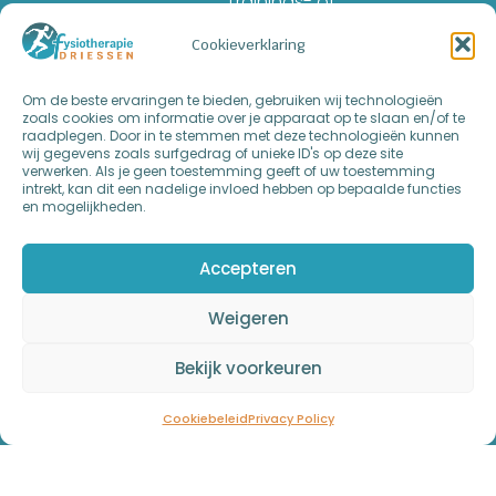
Trainings- of
Voedingsschema
Cookieverklaring
Triggerpoint
Massage
Om de beste ervaringen te bieden, gebruiken wij technologieën
zoals cookies om informatie over je apparaat op te slaan en/of te
Reactionlights
raadplegen. Door in te stemmen met deze technologieën kunnen
wij gegevens zoals surfgedrag of unieke ID's op deze site
Training
verwerken. Als je geen toestemming geeft of uw toestemming
intrekt, kan dit een nadelige invloed hebben op bepaalde functies
Sportmassage
en mogelijkheden.
Parkinson
Accepteren
Weigeren
Bekijk voorkeuren
Cookiebeleid
Privacy Policy