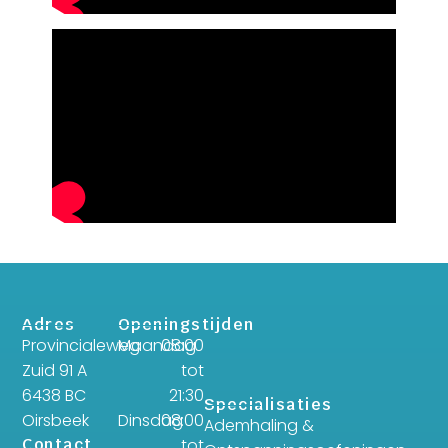
Adres
Openingstijden
Provincialeweg
Maandag
08:00
Zuid 91 A
tot
6438 BC
21:30
Specialisaties
Oirsbeek
Dinsdag
08:00
Ademhaling &
Contact
tot