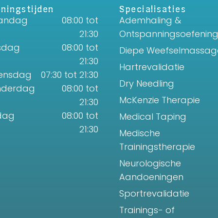
ningstijden
Specialisaties
andag
08:00 tot
Ademhaling &
21:30
Ontspanningsoefenin
sdag
08:00 tot
Diepe Weefselmassag
21:30
Hartrevalidatie
ensdag
07:30 tot 21:30
Dry Needling
nderdag
08:00 tot
McKenzie Therapie
21:30
jdag
08:00 tot
Medical Taping
21:30
Medische
Trainingstherapie
Neurologische
Aandoeningen
Sportrevalidatie
Trainings- of