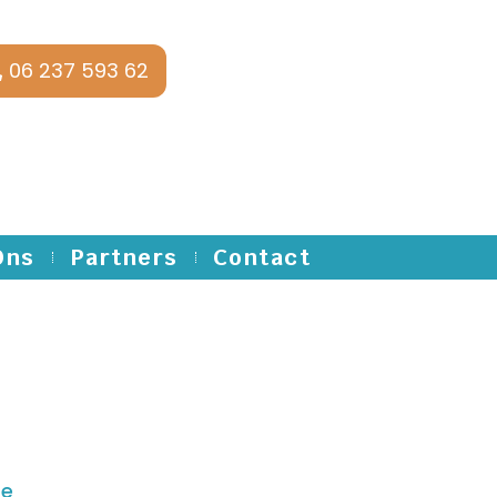
06 237 593 62
Ons
Partners
Contact
te