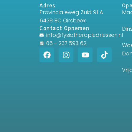
Adres
Ope
Provincialeweg Zuid 91 A
Ma
6438 BC Oirsbeek
Contact Opnemen
Din
info@fysiotherapiedriessen.nl
06 - 237 593 62
Wo
Do
Vri