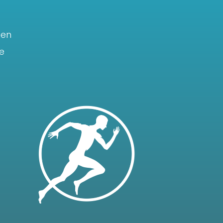
gen
e