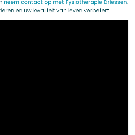
en
neem contact op met Fysiotherapie Driessen
.
ren en uw kwaliteit van leven verbetert.