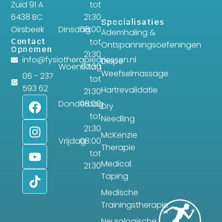
Zuid 91 A
tot
6438 BC
21:30
Specialisaties
Oirsbeek
Dinsdag
08:00
Ademhaling &
Contact
tot
Ontspanningsoefeningen
Opnemen
21:30
info@fysiotherapiedriessen.nl
Diepe
Woensdag
07:30
Weefselmassage
06 - 237
tot
593 62
Hartrevalidatie
21:30
Donderdag
08:00
Dry
tot
Needling
21:30
McKenzie
Vrijdag
08:00
Therapie
tot
Medical
21:30
Taping
Medische
Trainingstherapie
Neurologische