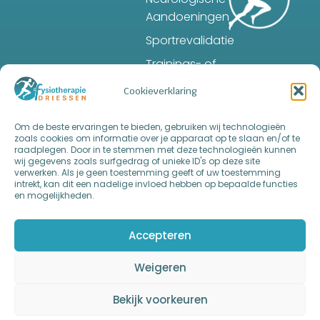
Aandoeningen
Sportrevalidatie
Trainings- of
Voedingsschema
Cookieverklaring
Triggerpoint
Massage
Om de beste ervaringen te bieden, gebruiken wij technologieën
zoals cookies om informatie over je apparaat op te slaan en/of te
Reactionlights
raadplegen. Door in te stemmen met deze technologieën kunnen
wij gegevens zoals surfgedrag of unieke ID's op deze site
Training
verwerken. Als je geen toestemming geeft of uw toestemming
intrekt, kan dit een nadelige invloed hebben op bepaalde functies
Sportmassage
en mogelijkheden.
Parkinson
Accepteren
Weigeren
Bekijk voorkeuren